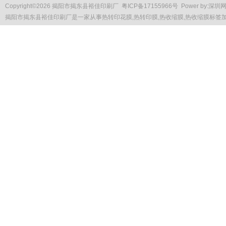
Copyright
©
2026 揭阳市揭东县裕佳印刷厂
粤ICP备17155966号
Power by:
深圳
揭阳市揭东县裕佳印刷厂是一家从事
热转印花膜
,热转印膜,热收缩膜,热收缩膜标签