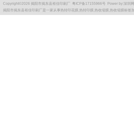
Copyright
©
2026 揭阳市揭东县裕佳印刷厂
粤ICP备17155966号
Power by:
深圳
揭阳市揭东县裕佳印刷厂是一家从事
热转印花膜
,热转印膜,热收缩膜,热收缩膜标签