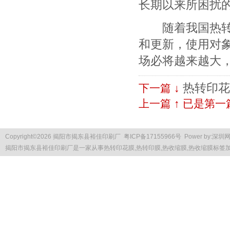
长期以来所困扰
随着我国热转印
和更新，使用对
场必将越来越大
热转印花
下一篇 ↓
上一篇 ↑ 已是第一
Copyright
©
2026 揭阳市揭东县裕佳印刷厂
粤ICP备17155966号
Power by:
深圳
揭阳市揭东县裕佳印刷厂是一家从事
热转印花膜
,热转印膜,热收缩膜,热收缩膜标签